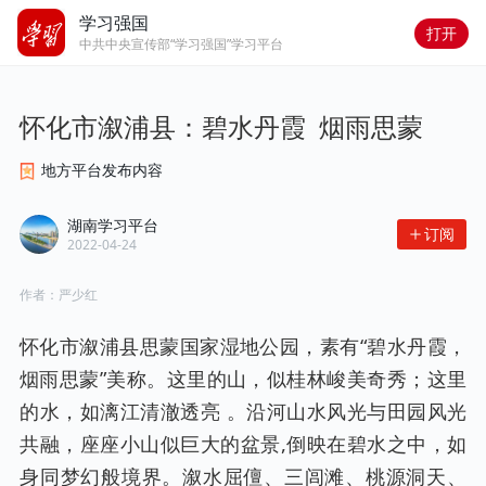
学习强国
打开
中共中央宣传部“学习强国”学习平台
怀化市溆浦县：碧水丹霞  烟雨思蒙
地方平台发布内容
湖南学习平台
订阅
2022-04-24
作者：
严少红
怀化市溆浦县思蒙国家湿地公园，素有“碧水丹霞，
烟雨思蒙”美称。这里的山，似桂林峻美奇秀；这里
的水，如漓江清澈透亮 。沿河山水风光与田园风光
共融，座座小山似巨大的盆景,倒映在碧水之中，如
身同梦幻般境界。溆水屈儃、三闾滩、桃源洞天、