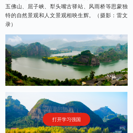
五佛山、屈子峡、犁头嘴古驿站、风雨桥等思蒙独
特的自然景观和人文景观相映生辉。（摄影：雷文
录）
打开学习强国