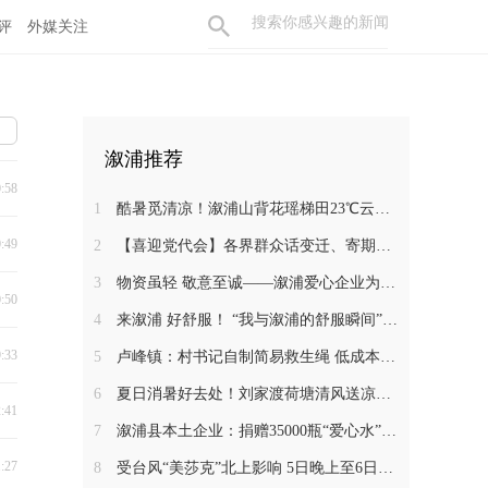
评
外媒关注
溆浦推荐
0:58
1
酷暑觅清凉！溆浦山背花瑶梯田23℃云海秘境引客来
0:49
2
【喜迎党代会】各界群众话变迁、寄期盼 静待溆浦发展新蓝图
3
物资虽轻 敬意至诚——溆浦爱心企业为环卫工人送去夏日清凉
0:50
4
来溆浦 好舒服！ “我与溆浦的舒服瞬间”文旅短视频大赛开始啦 快来报名吧~
9:33
5
卢峰镇：村书记自制简易救生绳 低成本筑牢防溺水安全防线
6
夏日消暑好去处！刘家渡荷塘清风送凉引客来
2:41
7
溆浦县本土企业：捐赠35000瓶“爱心水”跨越900公里星夜驰援广西受灾地区
1:27
8
受台风“美莎克”北上影响 5日晚上至6日溆浦县有暴雨到大暴雨