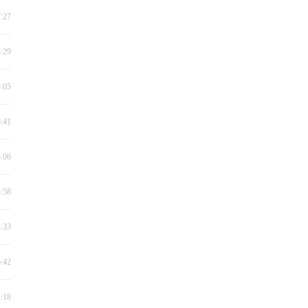
7:27
8:29
8:05
6:41
5:06
4:58
4:33
6:42
1:18