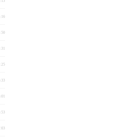
3:13
4:16
1:50
1:31
1:25
6:33
6:01
5:53
7:03