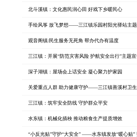
北斗溪镇：文化惠民润心田 好戏下乡暖民心
手绘风筝 放飞梦想——三江镇乐园村阳光驿站主
观音阁镇:民生服务无死角 帮办代办有温度
三江镇：开展“防范灾害风险 护航安全出行”主题
深子湖镇：屋场会上话安全 凝心聚力护家园
关爱重点人群 助力健康守护——三江镇善溪村卫
三江镇：筑牢安全防线 守护群众平安
水东镇：机械化插秧 推动粮食生产提质增效
“小反光贴”守护“大安全” ——水东镇发放“暖心贴