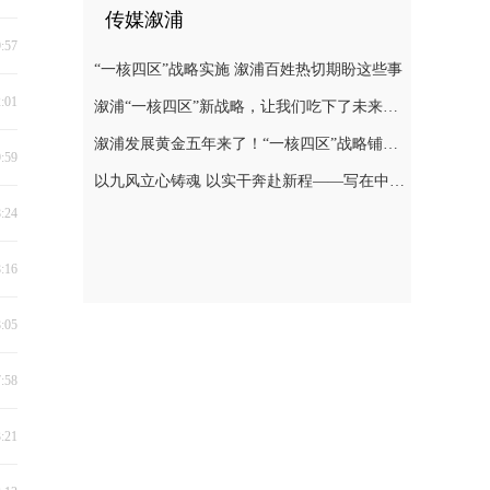
传媒溆浦
9:57
“一核四区”战略实施 溆浦百姓热切期盼这些事
2:01
溆浦“一核四区”新战略，让我们吃下了未来发展“定心丸”
溆浦发展黄金五年来了！“一核四区”战略铺展全域振兴新图景
9:59
以九风立心铸魂 以实干奔赴新程——写在中共溆浦县第十四次代表大会胜利闭幕之际
8:24
8:16
8:05
7:58
3:21