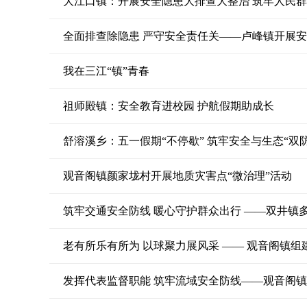
大江口镇：开展安全隐患大排查大整治 筑牢人民
全面排查除隐患 严守安全责任关——卢峰镇开展
我在三江“镇”青春
祖师殿镇：安全教育进校园 护航假期助成长
舒溶溪乡：五一假期“不停歇” 筑牢安全与生态“双防
观音阁镇颜家垅村开展地质灾害点“微治理”活动
筑牢交通安全防线 暖心守护群众出行 ——双井镇
老有所乐有所为 以球聚力展风采 —— 观音阁镇组
发挥代表监督职能 筑牢流域安全防线——观音阁