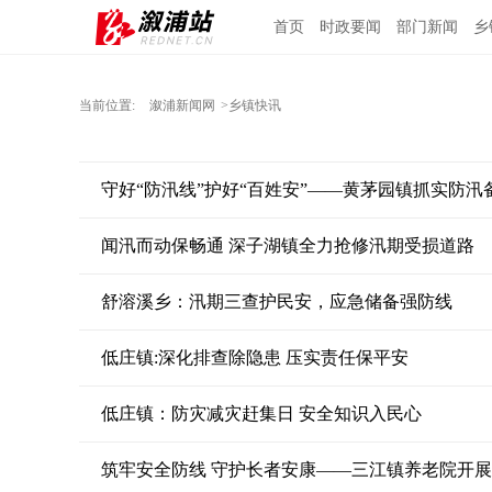
首页
时政要闻
部门新闻
乡
当前位置:
溆浦新闻网
>乡镇快讯
守好“防汛线”护好“百姓安”——黄茅园镇抓实防汛
闻汛而动保畅通 深子湖镇全力抢修汛期受损道路
舒溶溪乡：汛期三查护民安，应急储备强防线
低庄镇:深化排查除隐患 压实责任保平安
低庄镇：防灾减灾赶集日 安全知识入民心
筑牢安全防线 守护长者安康——三江镇养老院开