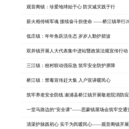
观音阁镇：珍爱地球始于心 防灾减灾践于行
薪火相传铸军魂 接续奋斗担使命 ——桥江镇举行2
低庄镇：年年鱼跃活生态 岁岁人勤护碧波
双井镇开展人大代表集中进站暨政策法规宣传行动
三江镇：校村联动强应急 筑牢安全防护屏障
桥江镇：禁毒宣传赶大集 入户宣讲暖民心
筑牢养老安全防线 溆浦县桥江镇开展敬老院消防
一堂马路边的“安全课”——思蒙镇屋场会筑牢交通
清渠护脉践初心 实干为民暖民心——观音阁镇开