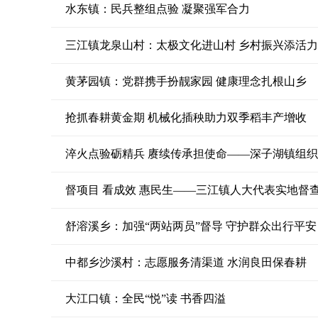
水东镇：民兵整组点验 凝聚强军合力
三江镇龙泉山村：太极文化进山村 乡村振兴添活力
黄茅园镇：党群携手扮靓家园 健康理念扎根山乡
抢抓春耕黄金期 机械化插秧助力双季稻丰产增收
淬火点验砺精兵 赓续传承担使命——深子湖镇组织
督项目 看成效 惠民生——三江镇人大代表实地督
舒溶溪乡：加强“两站两员”督导 守护群众出行平安
中都乡沙溪村：志愿服务清渠道 水润良田保春耕
大江口镇：全民“悦”读 书香四溢