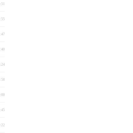
5:51
1:55
1:47
1:40
8:24
7:58
9:00
2:45
4:22