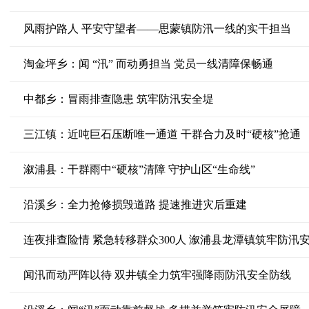
风雨护路人 平安守望者——思蒙镇防汛一线的实干担当
淘金坪乡：闻 “汛” 而动勇担当 党员一线清障保畅通
中都乡：冒雨排查隐患 筑牢防汛安全堤
三江镇：近吨巨石压断唯一通道 干群合力及时“硬核”抢通
溆浦县：干群雨中“硬核”清障 守护山区“生命线”
沿溪乡：全力抢修损毁道路 提速推进灾后重建
连夜排查险情 紧急转移群众300人 溆浦县龙潭镇筑牢防汛
闻汛而动严阵以待 双井镇全力筑牢强降雨防汛安全防线