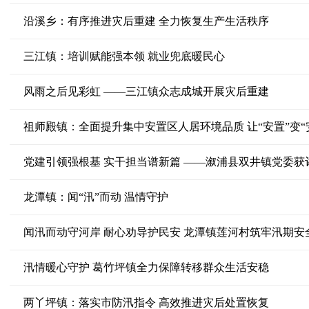
沿溪乡：有序推进灾后重建 全力恢复生产生活秩序
三江镇：培训赋能强本领 就业兜底暖民心
风雨之后见彩虹 ——三江镇众志成城开展灾后重建
祖师殿镇：全面提升集中安置区人居环境品质 让“安置”变“
党建引领强根基 实干担当谱新篇 ——溆浦县双井镇党委获
龙潭镇：闻“汛”而动 温情守护
闻汛而动守河岸 耐心劝导护民安 龙潭镇莲河村筑牢汛期安
汛情暖心守护 葛竹坪镇全力保障转移群众生活安稳
两丫坪镇：落实市防汛指令 高效推进灾后处置恢复