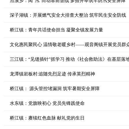
沿溪乡：闻“汛”而动靠前督战 多措并举筑牢防汛安全屏障
深子湖镇：开展燃气安全大排查大整治 筑牢民生安全防线
桥江镇：青年共话使命担当 凝聚全镇发展力量
文化惠民聚民心 温情敬老暖乡村——观音阁镇开展党员群
三江镇：“见缝插针”抓学习 推动《社会救助法》在基层落
龙潭镇岩板村:追随先烈足迹 传承英烈精神
桥江镇： 源头管控堵漏洞 筑牢暑期安全屏障
水东镇：党旗映初心 党员先锋践使命
桥江镇：赓续红色血脉 献礼党的生日