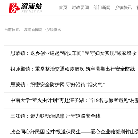
首页
时政要闻
部门新闻
乡镇快讯
当前位置:
溆浦新闻网
>乡镇快讯
思蒙镇：返乡创业建起“帮扶车间” 留守妇女实现“顾家增收
祖师殿镇：重拳整治交通顽瘴痼疾 筑牢暑期出行安全防线
思蒙镇：织密安全防护网 守好沿街“烟火气”
中南大学“萤火虫计划”再赴深子湖：当19名志愿者遇见“村
三江镇：聚力联动治隐患 严守道路安全线
政企同心纾民困 空中投送保民生——爱心企业驰援荆竹山