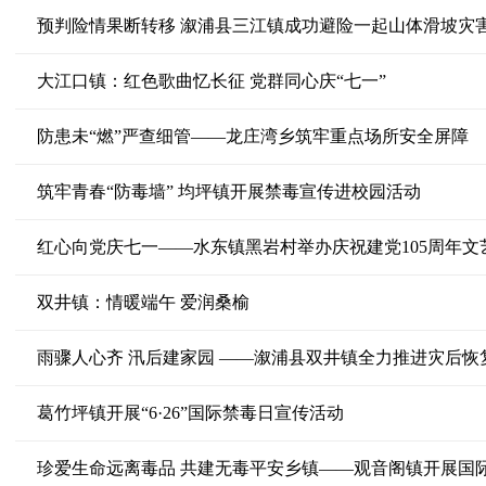
预判险情果断转移 溆浦县三江镇成功避险一起山体滑坡灾
大江口镇：红色歌曲忆长征 党群同心庆“七一”
防患未“燃”严查细管——龙庄湾乡筑牢重点场所安全屏障
筑牢青春“防毒墙” 均坪镇开展禁毒宣传进校园活动
红心向党庆七一——水东镇黑岩村举办庆祝建党105周年文
双井镇：情暖端午 爱润桑榆
雨骤人心齐 汛后建家园 ——溆浦县双井镇全力推进灾后恢
葛竹坪镇开展“6·26”国际禁毒日宣传活动
珍爱生命远离毒品 共建无毒平安乡镇——观音阁镇开展国