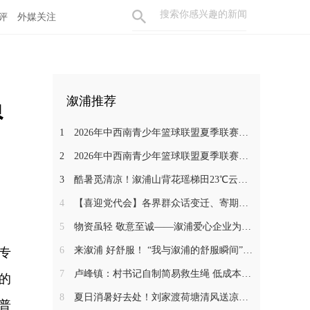
评
外媒关注
员
溆浦推荐
1
2026年中西南青少年篮球联盟夏季联赛在溆浦开幕
2
2026年中西南青少年篮球联盟夏季联赛在溆浦开幕
3
酷暑觅清凉！溆浦山背花瑶梯田23℃云海秘境引客来
4
【喜迎党代会】各界群众话变迁、寄期盼 静待溆浦发展新蓝图
5
物资虽轻 敬意至诚——溆浦爱心企业为环卫工人送去夏日清凉
6
来溆浦 好舒服！ “我与溆浦的舒服瞬间”文旅短视频大赛开始啦 快来报名吧~
专
7
卢峰镇：村书记自制简易救生绳 低成本筑牢防溺水安全防线
的
8
夏日消暑好去处！刘家渡荷塘清风送凉引客来
普