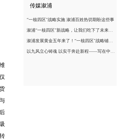
传媒溆浦
“一核四区”战略实施 溆浦百姓热切期盼这些事
溆浦“一核四区”新战略，让我们吃下了未来发展“定心丸”
溆浦发展黄金五年来了！“一核四区”战略铺展全域振兴新图景
以九风立心铸魂 以实干奔赴新程——写在中共溆浦县第十四次代表大会胜利闭幕之际
维
仅
货
与
后
吸
转