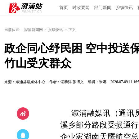
首页
时政要闻
部门新闻
乡镇快讯
当前位置:
溆浦新闻网
>
乡镇快讯
>
正文
政企同心纾民困 空中投送
竹山受灾群众
来源：溆浦县融媒体中心
作者：谌黎洋 张博文
编辑：米娜
2026-07-09 11:16:
溆浦融媒讯（通讯员
溪乡部分路段受损通行
企业家湖南天鹰航空总