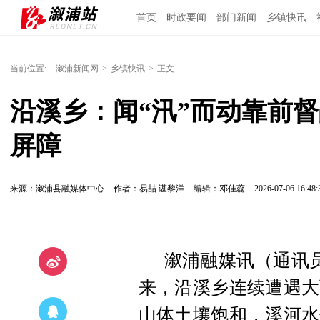
首页
时政要闻
部门新闻
乡镇快讯
当前位置:
溆浦新闻网
>
乡镇快讯
>
正文
沿溪乡：闻“汛”而动靠前
屏障
来源：溆浦县融媒体中心
作者：易喆 谌黎洋
编辑：邓佳蕊
2026-07-06 16:48:
溆浦融媒讯（通讯员
来，沿溪乡连续遭遇大
山体土壤饱和，溪河水