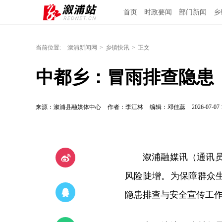
首页
时政要闻
部门新闻
乡
当前位置:
溆浦新闻网
>
乡镇快讯
>
正文
中都乡：冒雨排查隐患 
来源：溆浦县融媒体中心
作者：李江林
编辑：邓佳蕊
2026-07-07 
溆浦融媒讯（通讯
风险陡增。为保障群众
隐患排查与安全宣传工