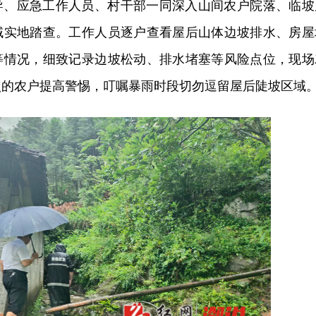
导、应急工作人员、村干部一同深入山间农户院落、临坡
域实地踏查。工作人员逐户查看屋后山体边坡排水、房屋
等情况，细致记录边坡松动、排水堵塞等风险点位，现场
点的农户提高警惕，叮嘱暴雨时段切勿逗留屋后陡坡区域