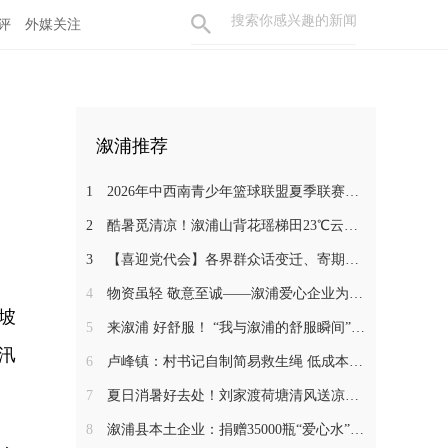
评
外媒关注
溆浦推荐
1
2026年中西南青少年篮球联盟夏季联赛在溆浦开幕
2
酷暑觅清凉！溆浦山背花瑶梯田23℃云海秘境引客来
3
【喜迎党代会】各界群众话变迁、寄期盼 静待溆浦发展新蓝图
4
物资虽轻 敬意至诚——溆浦爱心企业为环卫工人送去夏日清凉
坡
5
来溆浦 好舒服！ “我与溆浦的舒服瞬间”文旅短视频大赛开始啦 快来报名吧~
汛
6
卢峰镇：村书记自制简易救生绳 低成本筑牢防溺水安全防线
7
夏日消暑好去处！刘家渡荷塘清风送凉引客来
8
溆浦县本土企业：捐赠35000瓶“爱心水”跨越900公里星夜驰援广西受灾地区