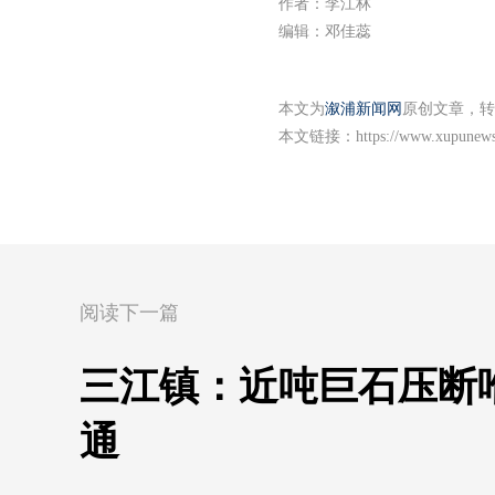
作者：李江林
编辑：邓佳蕊
本文为
溆浦新闻网
原创文章，转
本文链接：
https://www.xupunews
阅读下一篇
三江镇：近吨巨石压断唯
通