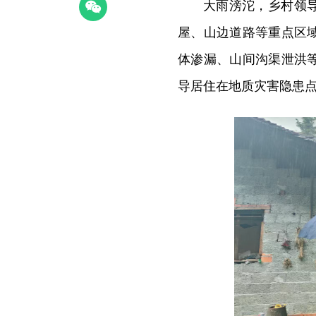
大雨滂沱，乡村领
屋、山边道路等重点区
体渗漏、山间沟渠泄洪
导居住在地质灾害隐患