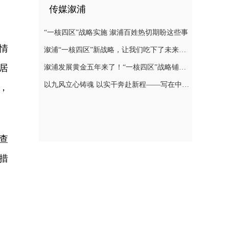
传媒溆浦
“一核四区”战略实施 溆浦百姓热切期盼这些事
情
溆浦“一核四区”新战略，让我们吃下了未来发展“定心丸”
居
溆浦发展黄金五年来了！“一核四区”战略铺展全域振兴新图景
以九风立心铸魂 以实干奔赴新程——写在中共溆浦县第十四次代表大会胜利闭幕之际
，
查
措