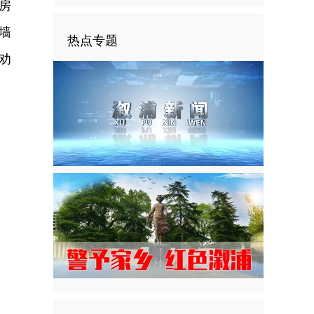
房
墙
热点专题
劝
。