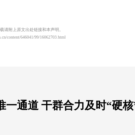
载请附上原文出处链接和本声明。
.cn/content/646041/99/16062703.html
一通道 干群合力及时“硬核