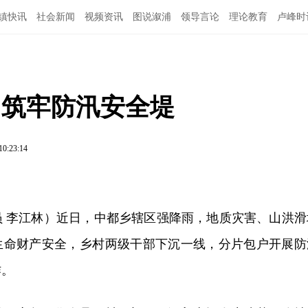
镇快讯
社会新闻
视频资讯
图说溆浦
领导言论
理论教育
卢峰时
 筑牢防汛安全堤
10:23:14
员 李江林）近日，中都乡辖区强降雨，地质灾害、山洪滑
生命财产安全，乡村两级干部下沉一线，分片包户开展防
作。