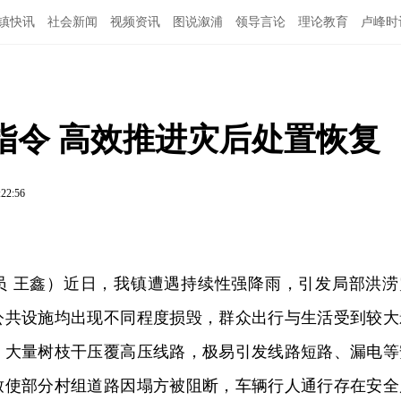
镇快讯
社会新闻
视频资讯
图说溆浦
领导言论
理论教育
卢峰时
指令 高效推进灾后处置恢复
:22:56
员 王鑫）近日，我镇遭遇持续性强降雨，引发局部洪涝
公共设施均出现不同程度损毁，群众出行与生活受到较大
，大量树枝干压覆高压线路，极易引发线路短路、漏电等
致使部分村组道路因塌方被阻断，车辆行人通行存在安全