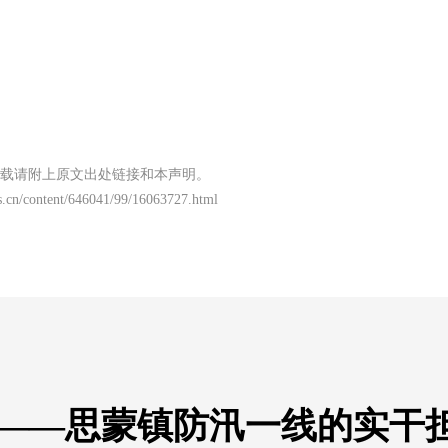
载请附上原文出处链接和本声明。
.cn/content/646041/99/16063727.html
者——思蒙镇防汛一线的实干