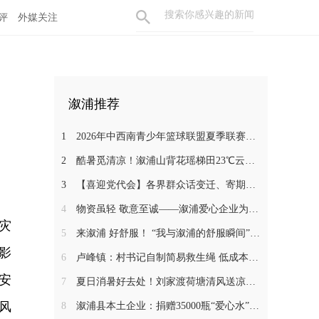
评
外媒关注
溆浦推荐
1
2026年中西南青少年篮球联盟夏季联赛在溆浦开幕
2
酷暑觅清凉！溆浦山背花瑶梯田23℃云海秘境引客来
3
【喜迎党代会】各界群众话变迁、寄期盼 静待溆浦发展新蓝图
4
物资虽轻 敬意至诚——溆浦爱心企业为环卫工人送去夏日清凉
灾
5
来溆浦 好舒服！ “我与溆浦的舒服瞬间”文旅短视频大赛开始啦 快来报名吧~
影
6
卢峰镇：村书记自制简易救生绳 低成本筑牢防溺水安全防线
安
7
夏日消暑好去处！刘家渡荷塘清风送凉引客来
风
8
溆浦县本土企业：捐赠35000瓶“爱心水”跨越900公里星夜驰援广西受灾地区