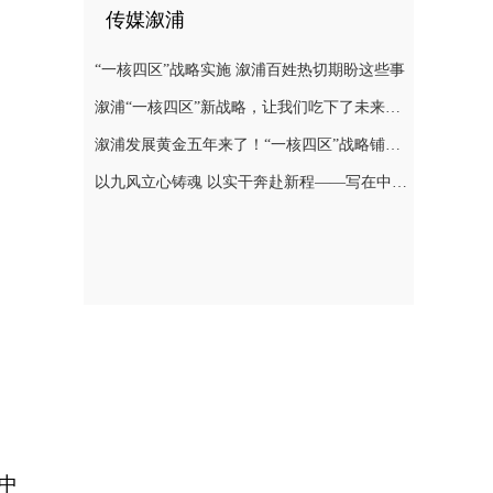
传媒溆浦
“一核四区”战略实施 溆浦百姓热切期盼这些事
溆浦“一核四区”新战略，让我们吃下了未来发展“定心丸”
溆浦发展黄金五年来了！“一核四区”战略铺展全域振兴新图景
以九风立心铸魂 以实干奔赴新程——写在中共溆浦县第十四次代表大会胜利闭幕之际
中