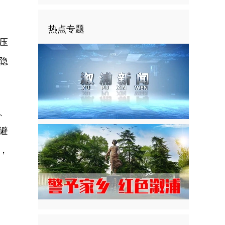
热点专题
压
隐
、
避
，