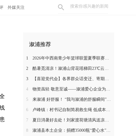
评
外媒关注
溆浦推荐
1
2026年中西南青少年篮球联盟夏季联赛在溆浦开幕
2
酷暑觅清凉！溆浦山背花瑶梯田23℃云海秘境引客来
3
【喜迎党代会】各界群众话变迁、寄期盼 静待溆浦发展新蓝图
4
物资虽轻 敬意至诚——溆浦爱心企业为环卫工人送去夏日清凉
全
5
来溆浦 好舒服！ “我与溆浦的舒服瞬间”文旅短视频大赛开始啦 快来报名吧~
线
6
卢峰镇：村书记自制简易救生绳 低成本筑牢防溺水安全防线
患
7
夏日消暑好去处！刘家渡荷塘清风送凉引客来
8
溆浦县本土企业：捐赠35000瓶“爱心水”跨越900公里星夜驰援广西受灾地区