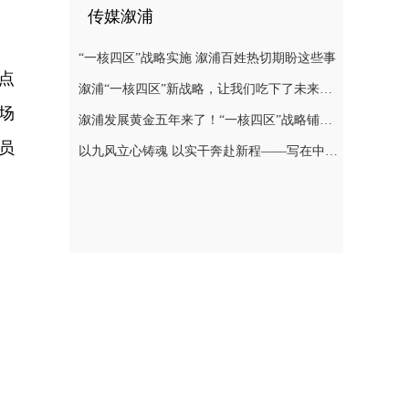
传媒溆浦
“一核四区”战略实施 溆浦百姓热切期盼这些事
点
溆浦“一核四区”新战略，让我们吃下了未来发展“定心丸”
场
溆浦发展黄金五年来了！“一核四区”战略铺展全域振兴新图景
员
以九风立心铸魂 以实干奔赴新程——写在中共溆浦县第十四次代表大会胜利闭幕之际