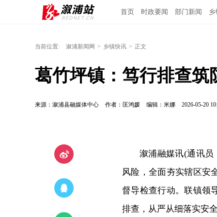
首页
时政要闻
部门新闻
乡
当前位置:
溆浦新闻网
>
乡镇快讯
>
正文
葛竹坪镇：笃行排查筑
来源：溆浦县融媒体中心
作者：匡鸿媛
编辑：米娜
2026-05-20 10
溆浦融媒讯(通讯员
风险，全面夯实辖区安
督导检查行动。联镇领
排查，从严从细落实安