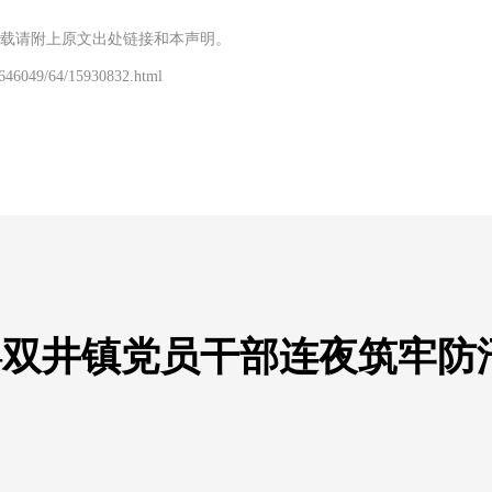
载请附上原文出处链接和本声明。
/646049/64/15930832.html
—双井镇党员干部连夜筑牢防