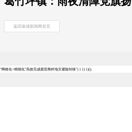
葛竹坪镇：雨夜清障党旗扬
返回溆浦新闻网首页
“网格化+精细化”高效完成观音阁村地灾避险转移") } }) })();