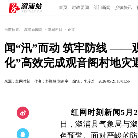
首页
时政要闻
部门新闻
乡镇快讯
当前位置:
溆浦新闻网
>
隐藏栏目
>
正文
闻“汛”而动 筑牢防线 —
化”高效完成观音阁村地灾
来源：红网时刻
作者：舒颖慧 詹新宇
编辑：李玲芝
2026-05-21 10:01:56
红网时刻新闻5月2
日，溆浦县气象局与溆
色预警。面对严峻的防